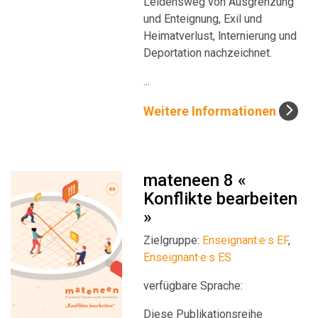
Leidensweg von Ausgrenzung
und Enteignung, Exil und
Heimatverlust, lnternierung und
Deportation nachzeichnet.
...
Weitere Informationen
mateneen 8 «
Konflikte bearbeiten
»
Zielgruppe:
Enseignant·e·s EF
,
Enseignant·e·s ES
verfügbare Sprache:
Diese Publikationsreihe