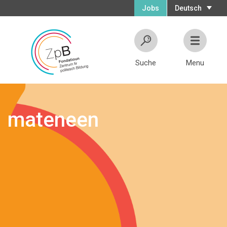
Jobs
Deutsch
Suche
Menu
mateneen