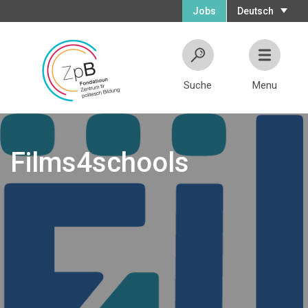
Jobs
Deutsch
Suche
Menu
Films4schools