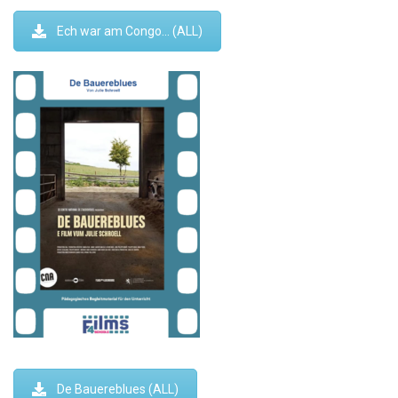
Ech war am Congo… (ALL)
De Bauereblues (ALL)