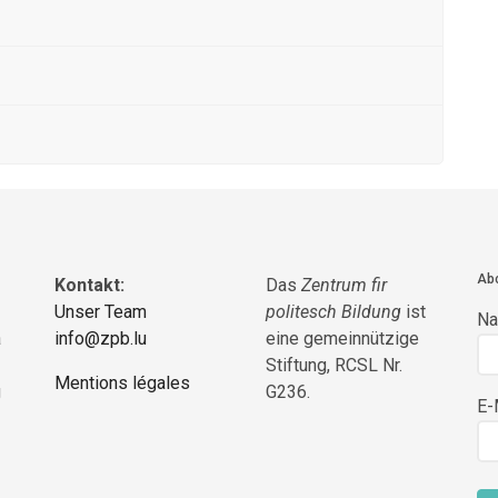
Abo
Kontakt:
Das
Zentrum fir
Unser Team
politesch Bildung
ist
N
a
info@zpb.lu
eine gemeinnützige
Stiftung, RCSL Nr.
Mentions légales
g
G236.
E-