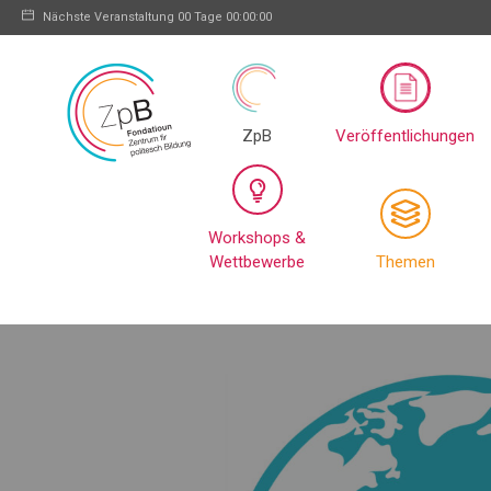
Nächste Veranstaltung
00 Tage 00:00:00
ZpB
Veröffentlichungen
Workshops &
Wettbewerbe
Themen