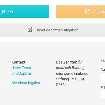
(EF, ES)
Angebot
Unser gesamtes Angebot
Abo
Kontakt:
Das
Zentrum fir
Unser Team
politesch Bildung
ist
N
a
info@zpb.lu
eine gemeinnützige
Stiftung, RCSL Nr.
Mentions légales
g
G236.
E-