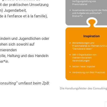
mit der praktischen Umsetzung
n) Jugendarbeit,
de à
l’enfance
et à la
famille
)
,
indern und Jugendlichen
oder
e
hen sich sowohl
auf
onierenden
olle, Haltung und das
Handeln
er*in.
onsulting
“
umfasst
beim
ZpB
: