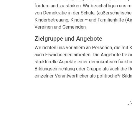
fördern und zu stärken. Wir beschäftigen uns 
von Demokratie in der Schule, (außerschulische
Kinderbetreuung,
Kinder – und
Familien
hilfe
(Ai
Vereinen und Gemeinden.
Zielgruppe und Angebote
W
ir
richten
uns vor allem an
Personen,
die
mit K
auch Erwachsenen
arbeiten
. Die Angebote b
e
z
i
strukturelle Aspekte
einer demokratisch funkti
Bildungseinrichtung oder Gruppe
als auch d
ie R
einzelner Verantwortlicher
als politische*r Bildn
„
C