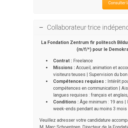
Consulter l
Collaborateur·trice indépen
La Fondation Zentrum fir politesch Bild
(m/f/*) pour le Demokr
Contrat :
Freelance
Missions :
Accueil, animation et acc
visiteurs·teuses | Supervision du bon
Compétences requises :
Intérêt pou
compétences en communication | Aisan
langues requises : français et anglai
Conditions :
Âge minimum : 19 ans | D
week-ends pendant au moins 3 mois
Veuillez adresser votre candidature accompag
M. Marc Schoentgen, Directeur de la Fondatio