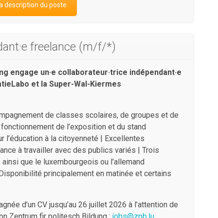
a description du poste
dant·e freelance (m/f/*)
ung engage un·e collaborateur·trice indépendant·e
atieLabo et la Super-Wal-Kiermes
ompagnement de classes scolaires, de groupes et de
 fonctionnement de l’exposition et du stand
r l’éducation à la citoyenneté | Excellentes
ce à travailler avec des publics variés | Trois
s, ainsi que le luxembourgeois ou l’allemand
isponibilité principalement en matinée et certains
née d’un CV jusqu’au 26 juillet 2026 à l’attention de
n Zentrum fir politesch Bildung :
jobs@zpb.lu