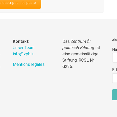
a description du poste
Abo
Kontakt:
Das
Zentrum fir
Unser Team
politesch Bildung
ist
N
a
info@zpb.lu
eine gemeinnützige
Stiftung, RCSL Nr.
Mentions légales
g
G236.
E-