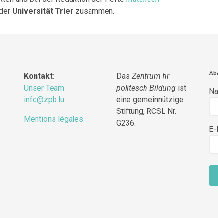
 der
Universität Trier
zusammen.
Abo
Kontakt:
Das
Zentrum fir
Unser Team
politesch Bildung
ist
N
a
info@zpb.lu
eine gemeinnützige
Stiftung, RCSL Nr.
Mentions légales
g
G236.
E-