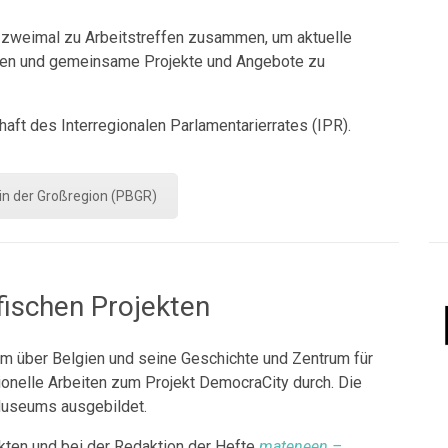
zweimal zu Arbeitstreffen zusammen, um aktuelle
aten und gemeinsame Projekte und Angebote zu
aft des Interregionalen Parlamentarierrates (IPR).
 in der Großregion (PBGR)
ischen Projekten
 über Belgien und seine Geschichte und Zentrum für
ionelle Arbeiten zum Projekt DemocraCity durch. Die
Museums ausgebildet.
kten und bei der Redaktion der Hefte
mateneen –