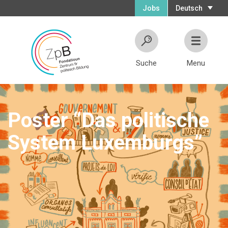
Jobs
Deutsch
Suche
Menu
Poster “Das politische
System Luxemburgs”