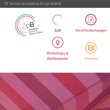
Nächste Veranstaltung
00 Tage 00:00:00
ZpB
Veröffentlichungen
Workshops &
Wettbewerbe
Themen