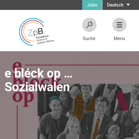
Jobs
Deutsch
Suche
Menu
e bléck op …
Sozialwalen