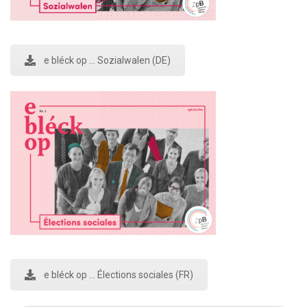
e bléck op ... Sozialwalen (DE)
e bléck op ... Élections sociales (FR)