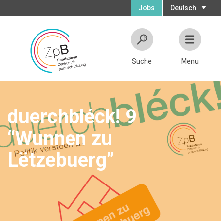
Jobs
Deutsch
Suche
Menu
duerchbléck! 9
“Wunnen zu
Lëtzebuerg”