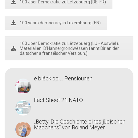
100 Joer Demokratie zu Lëtzebuerg (DE, FR)
100 years democracy in Luxembourg (EN)
100 Joer Demokratie zu Lëtzebuerg (LU - Auswiel u
Materialien. D'Hannergrondwëssen fannt Dir an der
däitscher a franséischer Versioun.)
e bléck op … Pensiounen
Fact Sheet 21 NATO
,,Betty. Die Geschichte eines jüdischen
Mädchens‘‘ von Roland Meyer