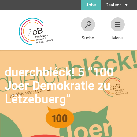
Jobs
Deutsch
Suche
Menu
duerchbléck! 5 “100
Joer Demokratie zu
Lëtzebuerg”