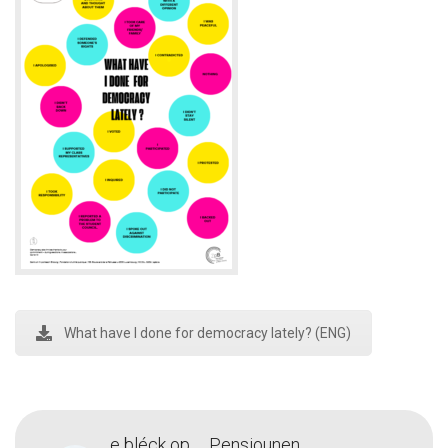
What have I done for democracy lately? (ENG)
e bléck op … Pensiounen