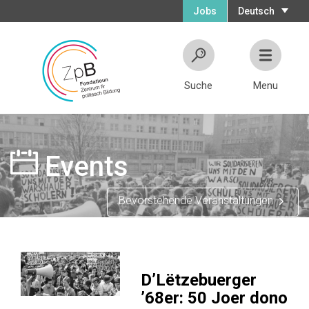
Jobs
Deutsch
Suche
Menu
Events
Bevorstehende Veranstaltungen
D’Lëtzebuerger
’68er: 50 Joer dono