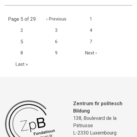
Page 5 of 29
‹
Previous
1
2
3
4
(current)
5
6
7
8
9
Next
›
Last
»
Zentrum fir politesch
Bildung
138, Boulevard de la
Pétrusse
L-2330 Luxembourg