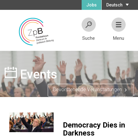
Jobs
Deutsch
Suche
Menu
Events
Bevorstehende Veranstaltungen
Democracy Dies in
Darkness