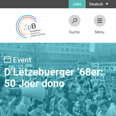
Jobs
Deutsch
Suche
Menu
Event
D’Lëtzebuerger ’68er:
50 Joer dono