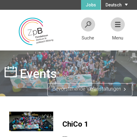
Jobs
Deutsch
Suche
Menu
Events
Bevorstehende Veranstaltungen
ChiCo 1