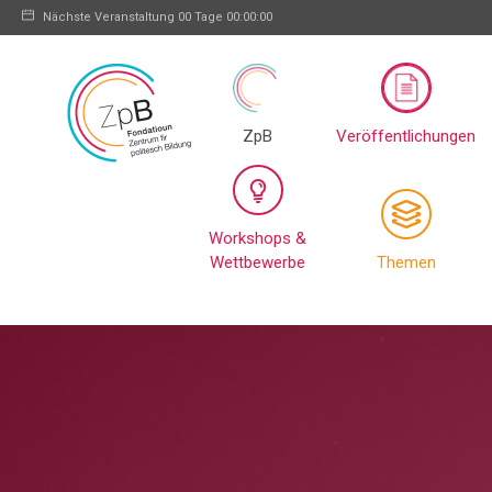
Nächste Veranstaltung
00 Tage 00:00:00
ZpB
Veröffentlichungen
Workshops &
Wettbewerbe
Themen