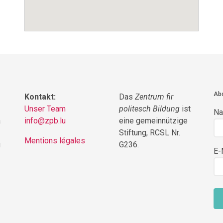
Abo
Kontakt:
Das
Zentrum fir
Unser Team
politesch Bildung
ist
N
a
info@zpb.lu
eine gemeinnützige
Stiftung, RCSL Nr.
Mentions légales
g
G236.
E-