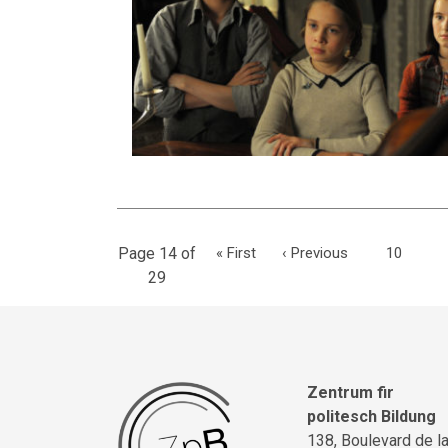
Page 14 of
«
First
‹
Previous
10
29
Zentrum fir
politesch Bildung
138, Boulevard de l