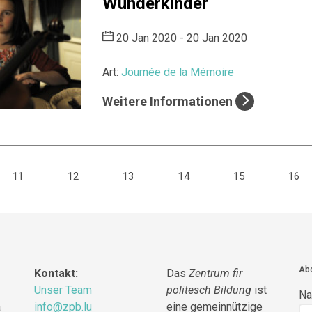
Wunderkinder
20 Jan 2020 - 20 Jan 2020
Art:
Journée de la Mémoire
Weitere Informationen
(current)
11
12
13
14
15
16
Abo
Kontakt:
Das
Zentrum fir
Unser Team
politesch Bildung
ist
N
a
info@zpb.lu
eine gemeinnützige