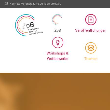
Nächste Veranstaltung
00 Tage 00:00:00
ZpB
Veröffentlichungen
Workshops &
Wettbewerbe
Themen