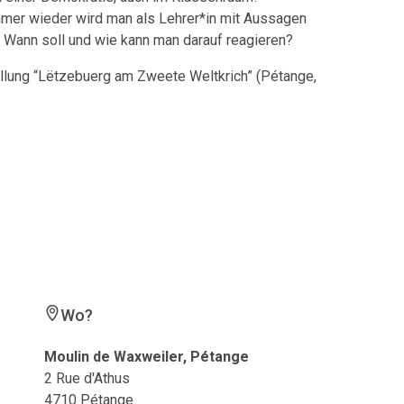
Immer wieder wird man als Lehrer*in mit Aussagen
“. Wann soll und wie kann man darauf reagieren?
llung “Lëtzebuerg am Zweete Weltkrich” (Pétange,
Wo?
Moulin de Waxweiler, Pétange
2 Rue d'Athus
4710 Pétange