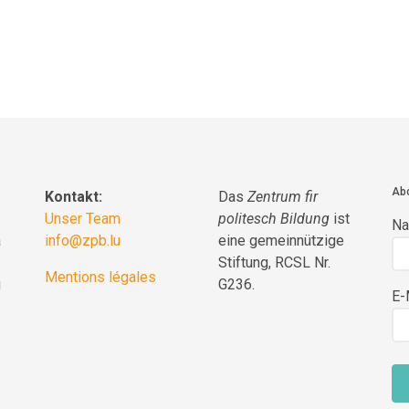
Abo
Kontakt:
Das
Zentrum fir
Unser Team
politesch Bildung
ist
N
a
info@zpb.lu
eine gemeinnützige
Stiftung, RCSL Nr.
Mentions légales
g
G236.
E-