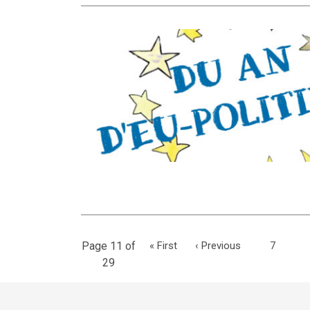
Page 11 of
«
First
‹
Previous
7
29