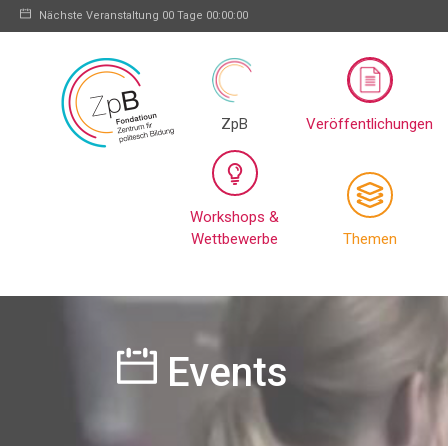
Nächste Veranstaltung
00 Tage 00:00:00
ZpB
Veröffentlichungen
Workshops &
Wettbewerbe
Themen
Events