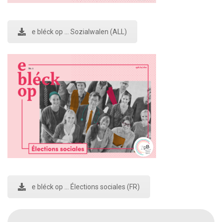
e bléck op ... Sozialwalen (ALL)
e bléck op ... Élections sociales (FR)