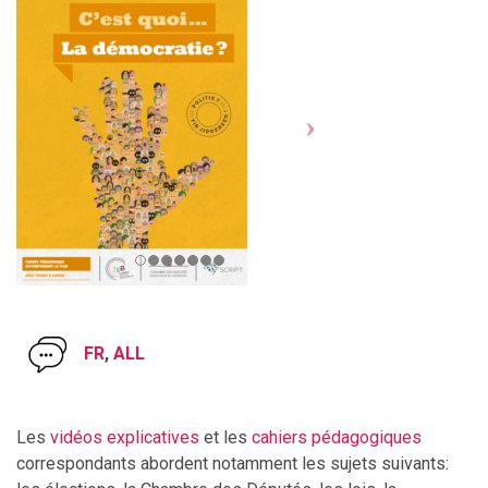
FR
,
ALL
Les
vidéos explicatives
et les
cahiers pédagogiques
correspondants abordent notamment les sujets suivants: