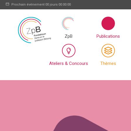
Prochain événement
00 jours 00:00:00
ZpB
Publications
Ateliers & Concours
Thèmes