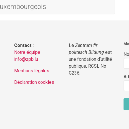
 luxembourgeois
Abo
Contact :
Le
Zentrum fir
Notre équipe
politesch Bildung
est
N
a
info@zpb.lu
une fondation d’utilité
publique, RCSL No
Mentions légales
g
G236.
Ad
Déclaration cookies