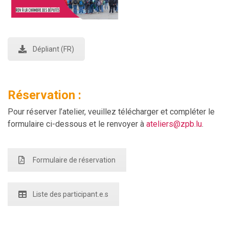
Dépliant (FR)
Réservation :
Pour réserver l’atelier, veuillez télécharger
et compléter
le
formulaire
c
i
-dessous
et
le renvoyer à
atelier
s
@zpb.lu
.
Formulaire de réservation
Liste des participant.e.s