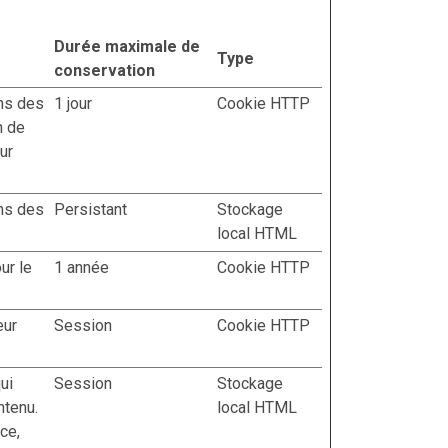
Durée maximale de
Type
conservation
ins des
1 jour
Cookie HTTP
n de
ur
ins des
Persistant
Stockage
local HTML
ur le
1 année
Cookie HTTP
eur
Session
Cookie HTTP
ui
Session
Stockage
ntenu.
local HTML
ce,