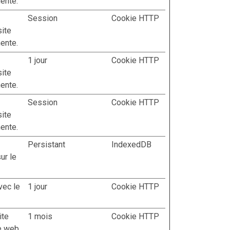
nente.
Session
Cookie HTTP
site
nente.
1 jour
Cookie HTTP
site
nente.
Session
Cookie HTTP
site
nente.
Persistant
IndexedDB
ur le
avec le
1 jour
Cookie HTTP
ite
1 mois
Cookie HTTP
te web