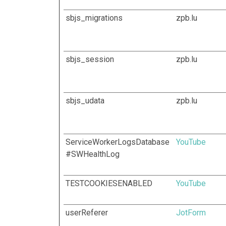
sbjs_migrations
zpb.lu
sbjs_session
zpb.lu
sbjs_udata
zpb.lu
ServiceWorkerLogsDatabase
YouTube
#SWHealthLog
TESTCOOKIESENABLED
YouTube
userReferer
JotForm