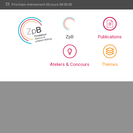
Prochain événement
00 jours 00:00:00
ZpB
Publications
Ateliers & Concours
Thèmes