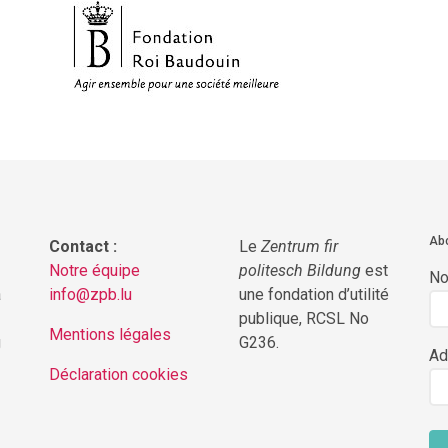
Abo
Contact :
Le
Zentrum fir
Notre équipe
politesch Bildung
est
N
a
info@zpb.lu
une fondation d’utilité
publique, RCSL No
Mentions légales
g
G236.
Ad
Déclaration cookies