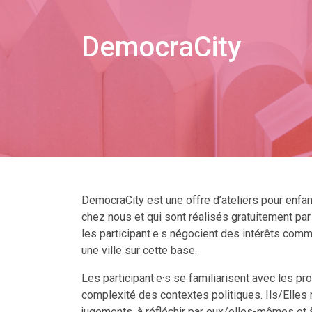
DemocraCity
DemocraCity est une offre d’ateliers pour enfa
chez nous et qui sont réalisés gratuitement par 
les participant·e·s négocient des intérêts com
une ville sur cette base.
Les participant·e·s se familiarisent avec les 
complexité des contextes politiques. Ils/Elles
jugements, à réfléchir par eux/elles-mêmes et