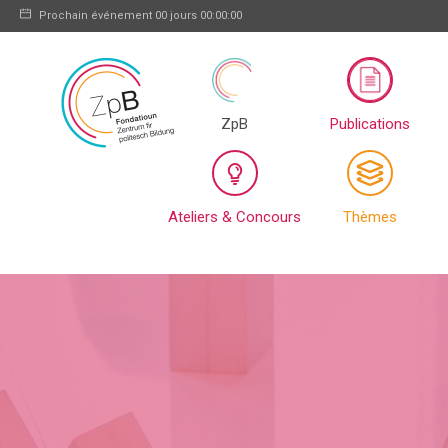
Prochain événement
00 jours 00:00:00
ZpB
Publications
Ateliers & Concours
Thèmes