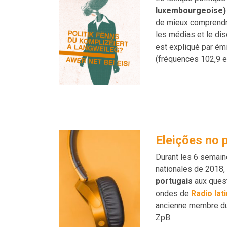
luxembourgeoise)
de mieux comprendre
les médias et le dis
est expliqué par é
(fréquences 102,9 et
Eleições no 
Durant les 6 semain
nationales de 2018,
portugais
aux quest
ondes de
Radio lat
ancienne membre du 
ZpB.