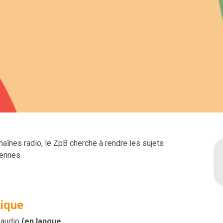
haînes radio, le ZpB cherche à rendre les sujets
·ennes.
tique
e audio
(en langue