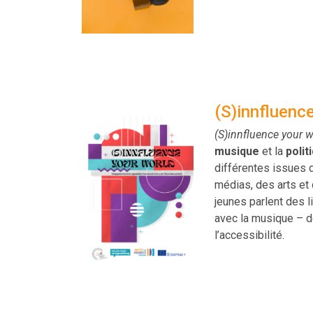
(S)innfluenc
(S)innfluence your w
musique
et la
polit
différentes issues d
médias, des arts et
jeunes parlent des l
avec la musique – de
l’accessibilité.