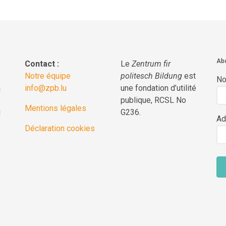
Abo
Contact :
Le
Zentrum fir
Notre équipe
politesch Bildung
est
N
a
info@zpb.lu
une fondation d’utilité
publique, RCSL No
Mentions légales
g
G236.
Ad
Déclaration cookies