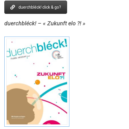
duerchbléck! click & go?
duerchbléck!
– « Zukunft elo ?! »