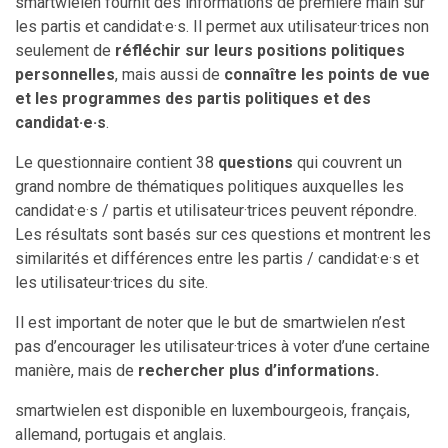
smartwielen fournit des informations de première main sur
les partis et candidat·e·s. Il permet aux utilisateur·trices non
seulement de
réfléchir sur leurs positions politiques
personnelles
, mais aussi de
connaître les points de vue
et les programmes des partis politiques et des
candidat·e·s
.
Le questionnaire contient 38
questions
qui couvrent un
grand nombre de thématiques politiques auxquelles les
candidat·e·s / partis et utilisateur·trices peuvent répondre.
Les résultats sont basés sur ces questions et montrent les
similarités et différences entre les partis / candidat·e·s et
les utilisateur·trices du site.
Il est important de noter que le but de smartwielen n’est
pas d’encourager les utilisateur·trices à voter d’une certaine
manière, mais de
rechercher plus d’informations.
smartwielen est disponible en luxembourgeois, fran
ç
ais,
allemand, portugais et anglais.