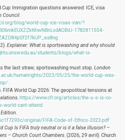
orld Cup Immigration questions answered: ICE, visa
n Council
.
il.org/blog/world-cup-ice-visas-iran/?
rsB06mkEUXZZkKhwNBnLvdAOBiU-1782811554-
ZAZD84pSf2f7kUP_es8ng
22).
Explainer: What is sportswashing and why should
ghts.unsw.edu.au/students/blogs/what-is-
as the last straw; sportswashing must stop.
London
se.ac.uk/humanrights/2023/05/25/the-world-cup-was-
top/
in). FIFA World Cup 2026: The geopolitical tensions at
elations
.
https://www.cfr.org/articles/the-u-s-is-co-
e-world-cant-attend
 Edition
.
86c1f7293c/original/FIFA-Code-of-Ethics-2023.pdf
Cup Is FIFA truly neutral or is it a false illusion? –
mbers – Church Court Chambers
. (2026, 29 avril). Church