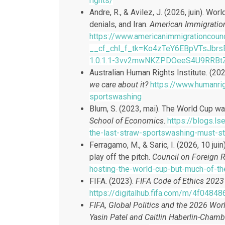
rights/
Andre, R., & Avilez, J. (2026, juin). W
denials, and Iran.
American Immigratio
https://www.americanimmigrationcounc
__cf_chl_f_tk=Ko4zTeY6EBpVTsJb
1.0.1.1-3vv2mwNKZPDOeeS4U9RRBt
Australian Human Rights Institute. (20
we care about it?
https://www.humanri
sportswashing
Blum, S. (2023, mai). The World Cup w
School of Economics
.
https://blogs.l
the-last-straw-sportswashing-must-s
Ferragamo, M., & Saric, I. (2026, 10 ju
play off the pitch.
Council on Foreign R
hosting-the-world-cup-but-much-of-th
FIFA. (2023).
FIFA Code of Ethics 2023
https://digitalhub.fifa.com/m/4f0484
FIFA, Global Politics and the 2026 World 
Yasin Patel and Caitlin Haberlin-Cha