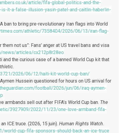
ambers.co.uk/article/fifa-global-politics-and-the-
is-it-a-false-illusion-yasin-patel-and-caitlin-haberlin-
FA ban to bring pre-revolutionary Iran flags into World
ytimes.com/athletic/7358404/2026/06/13/iran-flag-
or them not us”: Fans’ anger at US travel bans and visa
m/news/articles/cx212p8r28eo
Haiti and the curious case of a banned World Cup kit that
thletic
.
53721/2026/06/12/haiti-kit-world-cup-ban/
er Aymen Hussein questioned for hours on US arrival for
theguardian.com/football/2026/jun/06/iraq-aymen-
up
ve armbands sell out after FIFA’s World Cup ban.
The
letic/3927909/2022/11/23/one-love-armband-fifa-
n ICE truce. (2026, 15 juin).
Human Rights Watch
.
/world-cup-fifa-sponsors-should-back-an-ice-truce