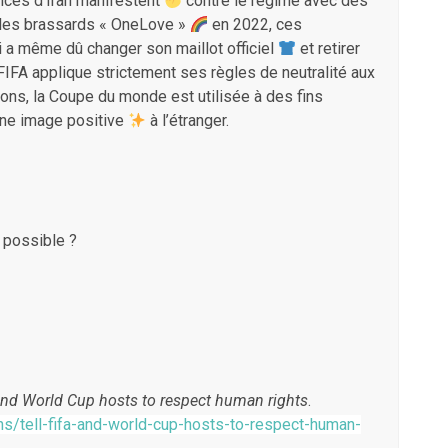
ices d’Iran manifestent
contre le régime avec des
 les brassards « OneLove »
en 2022, ces
ti a même dû changer son maillot officiel
et retirer
FIFA applique strictement ses règles de neutralité aux
ions, la Coupe du monde est utilisée à des fins
 une image positive
à l’étranger.
e possible ?
 and World Cup hosts to respect human rights
.
s/tell-fifa-and-world-cup-hosts-to-respect-human-