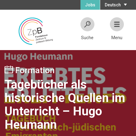
Jobs
Deutsch
Suche
Menu
Formation
Tagebücher als
historische Quellen im
Unterricht – Hugo
Heumann