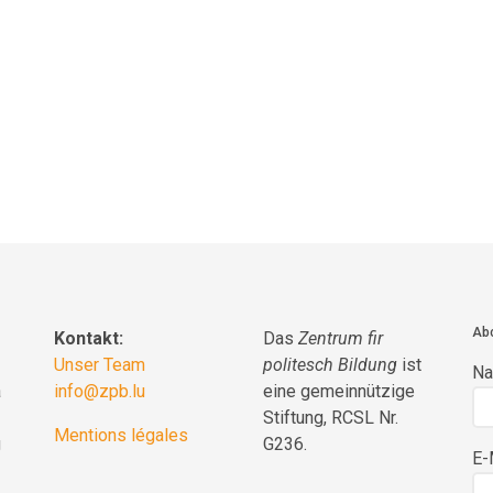
Abo
Kontakt:
Das
Zentrum fir
Unser Team
politesch Bildung
ist
N
a
info@zpb.lu
eine gemeinnützige
Stiftung, RCSL Nr.
Mentions légales
g
G236.
E-