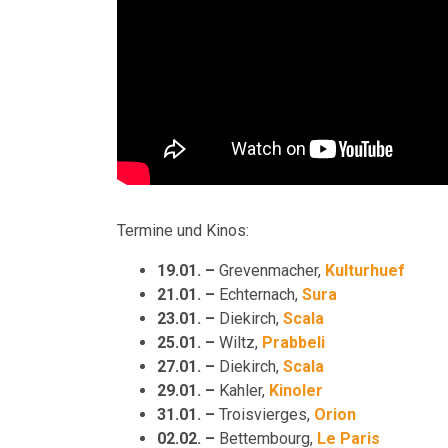
Termine und Kinos:
19.01. –
Grevenmacher,
Kulturhuef
21.01. –
Echternach,
Sura
23.01. –
Diekirch,
Scala
25.01. –
Wiltz,
Prabbeli
27.01. –
Diekirch,
Scala
29.01.
–
Kahler,
Kinoler
31.01.
–
Troisvierges,
Orion
02.02. –
Bettembourg,
Le Paris