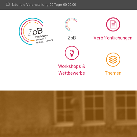
Nächste Veranstaltung
00 Tage 00:00:00
ZpB
Veröffentlichungen
Workshops &
Wettbewerbe
Themen