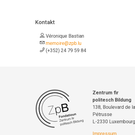
Kontakt
Véronique Bastian
memoire@zpb.lu
(+352) 24 79 59 84
Zentrum fir
politesch Bildung
138, Boulevard de l
Pétrusse
L-2330 Luxembour
Impressum