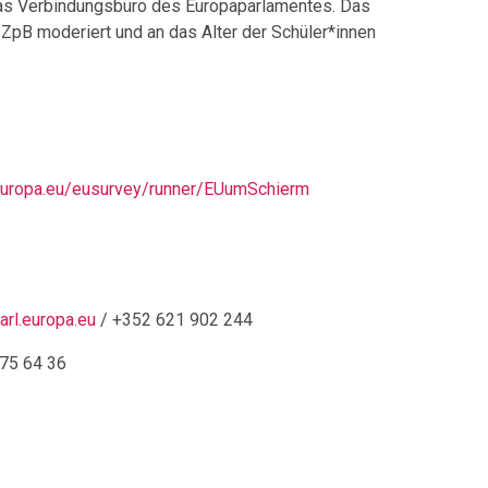
 das Verbindungsbüro des Europaparlamentes. Das
pB moderiert und an das Alter der Schüler*innen
.europa.eu/eusurvey/runner/EUumSchierm
rl.europa.eu
/ +352 621 902 244
75 64 36