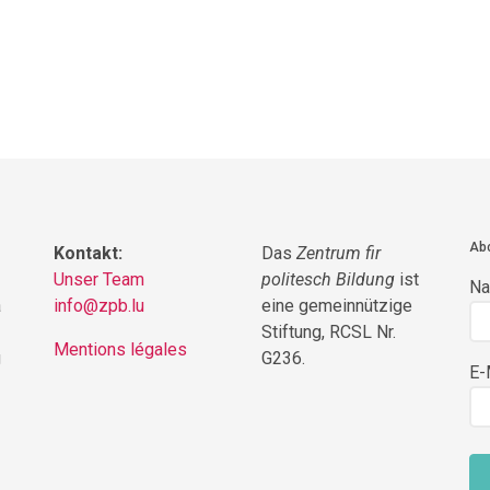
Abo
Kontakt:
Das
Zentrum fir
Unser Team
politesch Bildung
ist
N
a
info@zpb.lu
eine gemeinnützige
Stiftung, RCSL Nr.
Mentions légales
g
G236.
E-