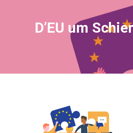
D’EU um Schie