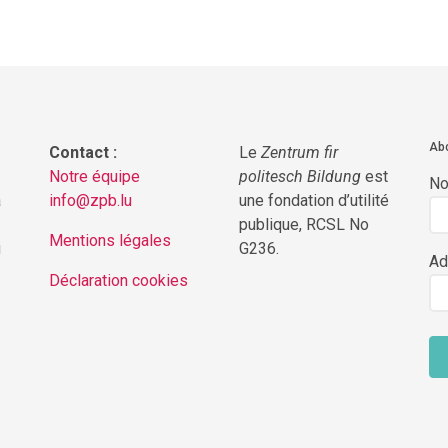
Abo
Contact :
Le
Zentrum fir
Notre équipe
politesch Bildung
est
N
a
info@zpb.lu
une fondation d’utilité
publique, RCSL No
Mentions légales
g
G236.
Ad
Déclaration cookies