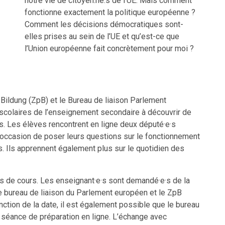
notre vie de citoyen.ne.s de l’UE. Mais comment
fonctionne exactement la politique européenne ?
Comment les décisions démocratiques sont-
elles prises au sein de l’UE et qu’est-ce que
l’Union européenne fait concrètement pour moi ?
h Bildung (ZpB) et le Bureau de liaison Parlement
colaires de l’enseignement secondaire à découvrir de
es. Les élèves rencontrent en ligne deux député·e·s
l’occasion de poser leurs questions sur le fonctionnement
ls. Ils apprennent également plus sur le quotidien des
es de cours. Les enseignant·e·s sont demandé·e·s de la
le bureau de liaison du Parlement européen et le ZpB
nction de la date, il est également possible que le bureau
 séance de préparation en ligne. L’échange avec