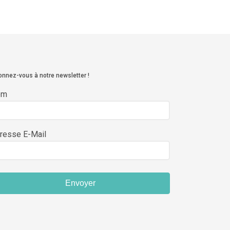
nnez-vous à notre newsletter !
om
resse E-Mail
Envoyer