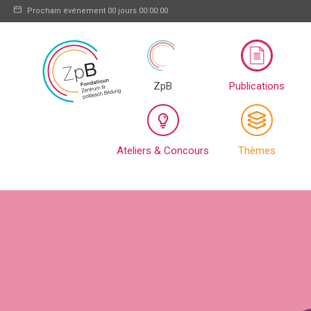
Prochain événement
00 jours 00:00:00
ZpB
Publications
Ateliers & Concours
Thèmes