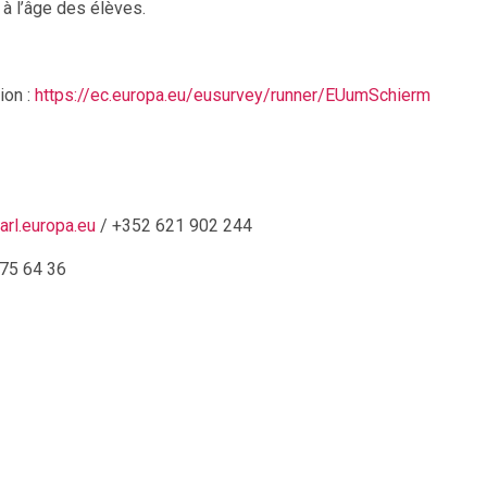
 à l’âge des élèves.
ion :
https://ec.europa.eu/eusurvey/runner/EUumSchierm
rl.europa.eu
/ +352 621 902 244
75 64 36