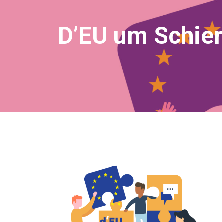
D’EU um Schie