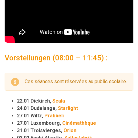
Vorstellungen (08:00 – 11:45) :
Ces séances sont réservées au public scolaire.
22.01 Diekirch,
Scala
24.01 Dudelange,
Starlight
27.01 Wiltz,
Prabbeli
27.01 Luxembourg,
Cinémathèque
31.01 Troisvierges,
Orion
03.02 Esch/ Alzette,
Kulturfabrik