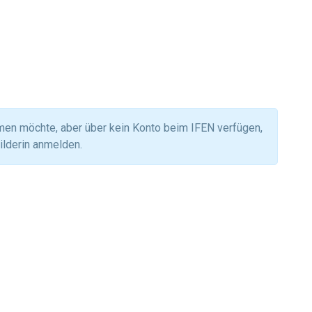
hmen möchte, aber über kein Konto beim IFEN verfügen,
ilderin anmelden.