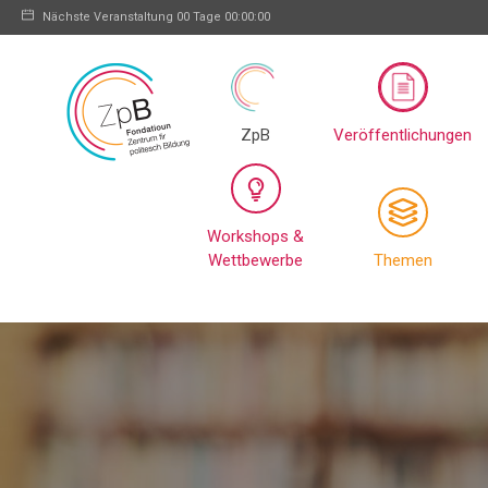
Nächste Veranstaltung
00 Tage 00:00:00
ZpB
Veröffentlichungen
Workshops &
Wettbewerbe
Themen