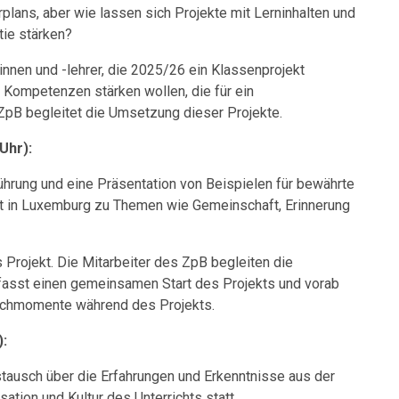
rplans, aber wie lassen sich Projekte mit Lerninhalten und
tie stärken?
erinnen und -lehrer, die 2025/26 ein Klassenprojekt
 Kompetenzen stärken wollen, die für ein
ZpB begleitet die Umsetzung dieser Projekte.
Uhr):
führung und eine Präsentation von Beispielen für bewährte
ht in Luxemburg zu Themen wie Gemeinschaft, Erinnerung
 Projekt. Die Mitarbeiter des ZpB begleiten die
asst einen gemeinsamen Start des Projekts und vorab
uschmomente während des Projekts.
):
tausch über die Erfahrungen und Erkenntnisse aus der
tion und Kultur des Unterrichts statt.