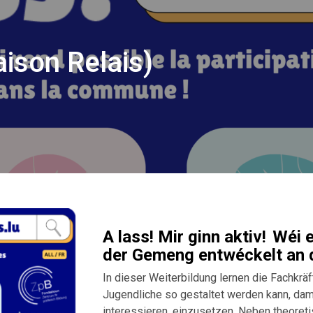
ison Relais)
A lass! Mir ginn aktiv! Wéi
der Gemeng entwéckelt an d
In dieser Weiterbildung lernen die Fachkräf
Jugendliche so gestaltet werden kann, damit
interessieren, einzusetzen. Neben theoreti