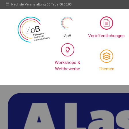
Nächste Veranstaltung
00 Tage 00:00:00
ZpB
Veröffentlichungen
Workshops &
Wettbewerbe
Themen