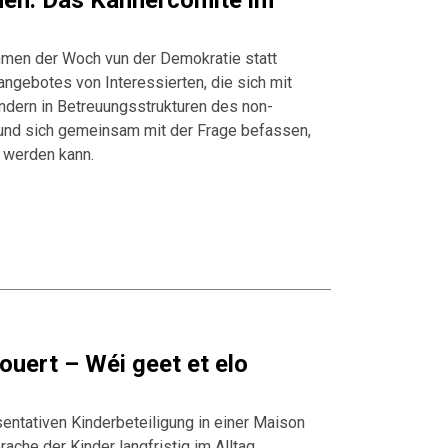
nen. Das Kannercomité im
hmen der Woch vun der Demokratie statt
ngebotes von Interessierten, die sich mit
indern in Betreuungsstrukturen des non-
und sich gemeinsam mit der Frage befassen,
t werden kann.
uert – Wéi geet et elo
entativen Kinderbeteiligung in einer Maison
ache der Kinder langfristig im Alltag