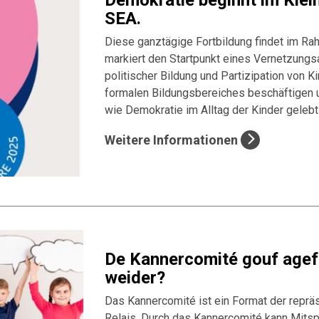
Demokratie beginnt im Klei
SEA.
Diese ganztägige Fortbildung findet im Ra
markiert den Startpunkt eines Vernetzungsa
politischer Bildung und Partizipation von K
formalen Bildungsbereiches beschäftigen 
wie Demokratie im Alltag der Kinder geleb
Weitere Informationen
De Kannercomité gouf agefo
weider?
Das Kannercomité ist ein Format der repräs
Relais. Durch das Kannercomité kann Mitspr