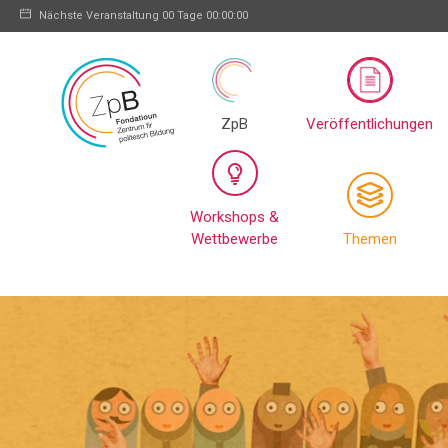
Nächste Veranstaltung
00 Tage 00:00:00
ZpB
Veröffentlichungen
Workshops &
Wettbewerbe
Themen