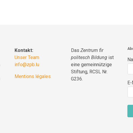
Abo
Kontakt:
Das
Zentrum fir
Unser Team
politesch Bildung
ist
N
a
info@zpb.lu
eine gemeinnützige
Stiftung, RCSL Nr.
Mentions légales
g
G236.
E-