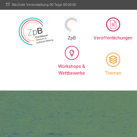
Nächste Veranstaltung
00 Tage 00:00:00
ZpB
Veröffentlichungen
Workshops &
Wettbewerbe
Themen