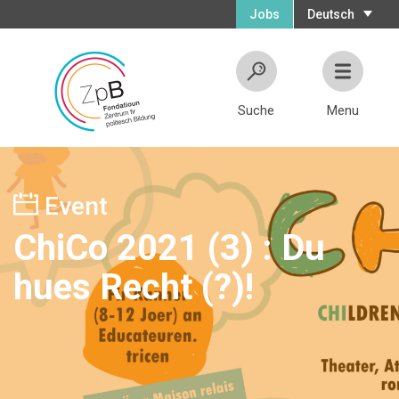
Jobs
Deutsch
Suche
Menu
Event
ChiCo 2021 (3) : Du
hues Recht (?)!