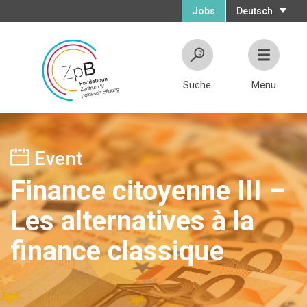
Jobs
Deutsch
Suche
Menu
Event
Finance citoyenne III –
Les alternatives à la
finance classique