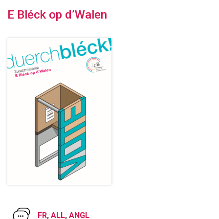
E Bléck op d’Walen
FR
,
ALL
,
ANGL