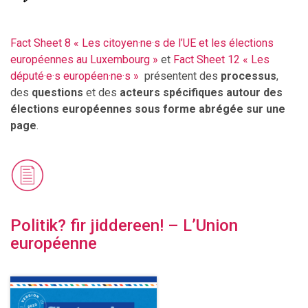
Fact Sheet 8 « Les citoyen·ne·s de l’UE et les élections
européennes au Luxembourg »
et
Fact Sheet 12 « Les
député·e·s européen·ne·s »
présentent des
processus
,
des
questions
et des
acteurs spécifiques autour des
élections européennes s
ous forme abrégée sur une
page
.
Politik? fir jiddereen! – L’Union
européenne