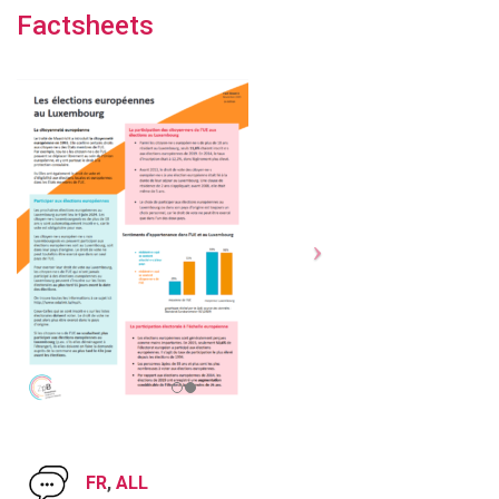
Factsheets
FR
,
ALL