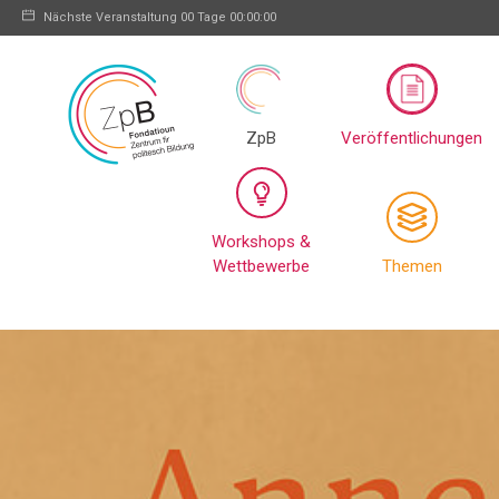
Nächste Veranstaltung
00 Tage 00:00:00
ZpB
Veröffentlichungen
Workshops &
Wettbewerbe
Themen