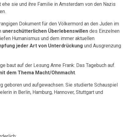
t ehe sie und ihre Familie in Amsterdam von den Nazis
en.
trangigen Dokument für den Völkermord an den Juden im
en
unerschütterlichen Überlebenswillen
des Einzelnen
 tiefen Humanismus und dem immer aktuellen
mpfung jeder Art von Unterdrückung
und Ausgrenzung
e baut auf der Lesung Anne Frank: Das Tagebuch auf.
i mit dem Thema Macht/Ohnmacht
.
rg geboren und aufgewachsen. Sie studierte Schauspiel
lerin in Berlin, Hamburg, Hannover, Stuttgart und
derlich: