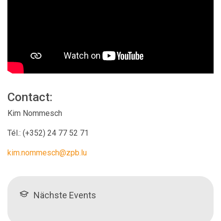
Contact:
Kim Nommesch
Tél.:
(+352)
24 77 52 71
kim.nommesch@zpb.lu
Nächste Events