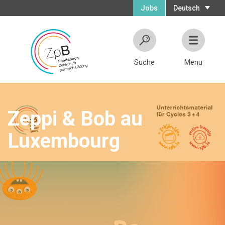
Jobs
Deutsch
Suche
Menu
Zeppi & Bob au
Luxembourg