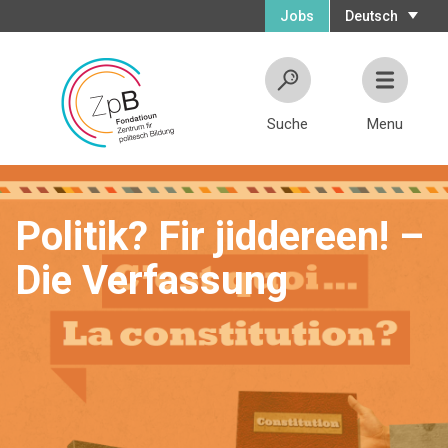
Jobs
Deutsch
Suche
Menu
Politik? Fir jiddereen! –
Die Verfassung