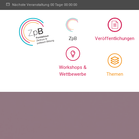
Nächste Veranstaltung
00 Tage 00:00:00
ZpB
Veröffentlichungen
Workshops &
Wettbewerbe
Themen