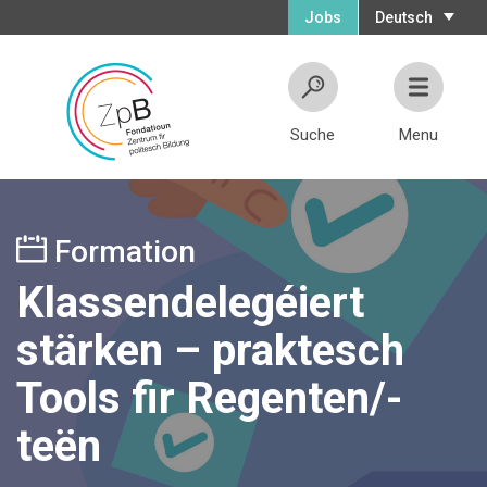
Jobs
Deutsch
Suche
Menu
Formation
Klassendelegéiert
stärken – praktesch
Tools fir Regenten/-
teën