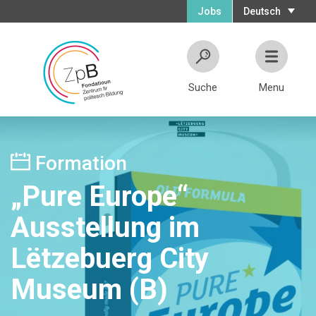
Jobs
Deutsch
Suche
Menu
Formation
„Pure Europe“
Ausstellung im
Lëtzebuerg City
Museum (B)